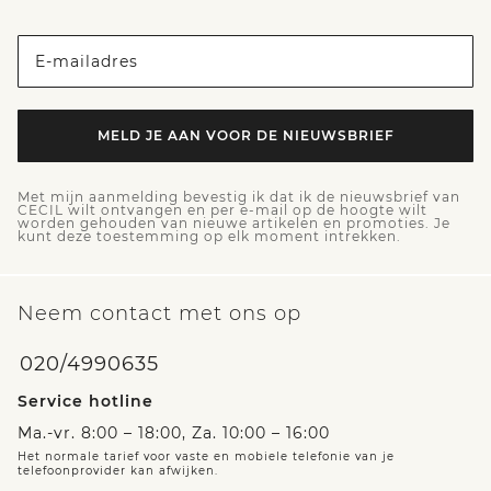
E-mailadres
MELD JE AAN VOOR DE NIEUWSBRIEF
Met mijn aanmelding bevestig ik dat ik de nieuwsbrief van
CECIL wilt ontvangen en per e-mail op de hoogte wilt
worden gehouden van nieuwe artikelen en promoties. Je
kunt deze toestemming op elk moment intrekken.
Neem contact met ons op
020/4990635
Service hotline
Ma.-vr. 8:00 – 18:00, Za. 10:00 – 16:00
Het normale tarief voor vaste en mobiele telefonie van je
telefoonprovider kan afwijken.