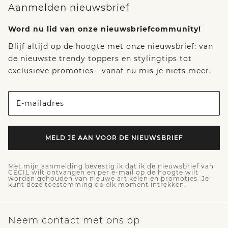
Aanmelden nieuwsbrief
Word nu lid van onze nieuwsbriefcommunity!
Blijf altijd op de hoogte met onze nieuwsbrief: van
de nieuwste trendy toppers en stylingtips tot
exclusieve promoties - vanaf nu mis je niets meer.
E-mailadres
MELD JE AAN VOOR DE NIEUWSBRIEF
Met mijn aanmelding bevestig ik dat ik de nieuwsbrief van
CECIL wilt ontvangen en per e-mail op de hoogte wilt
worden gehouden van nieuwe artikelen en promoties. Je
kunt deze toestemming op elk moment intrekken.
Neem contact met ons op