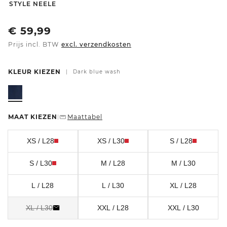
-
STYLE NEELE
€
59,99
Prijs incl. BTW
excl. verzendkosten
KLEUR KIEZEN
|
Dark blue wash
MAAT KIEZEN
Maattabel
|
XS / L28
XS / L30
S / L28
S / L30
M / L28
M / L30
L / L28
L / L30
XL / L28
XL / L30
XXL / L28
XXL / L30