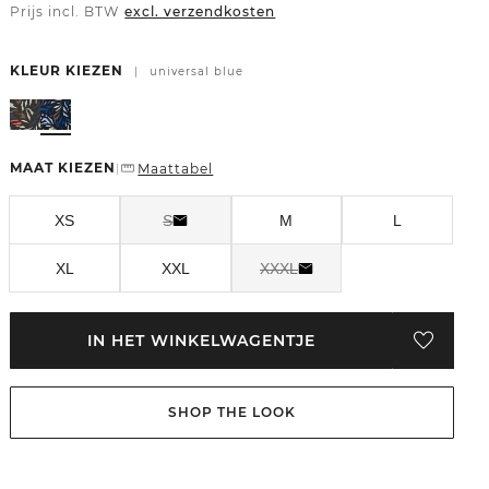
Prijs incl. BTW
excl. verzendkosten
KLEUR KIEZEN
|
universal blue
MAAT KIEZEN
Maattabel
|
XS
S
M
L
XL
XXL
XXXL
IN HET WINKELWAGENTJE
SHOP THE LOOK