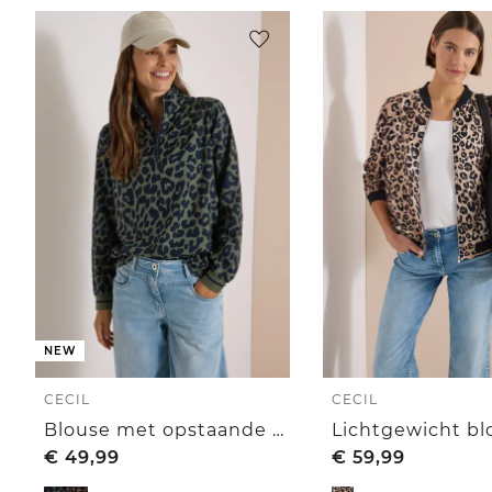
NEW
CECIL
CECIL
Blouse met opstaande kraag en ritssluiting
€
49,99
€
59,99