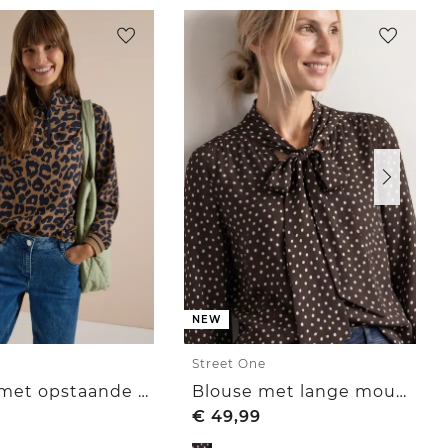
NEW
Street One
Blouse met opstaande kraag en ritssluiting
Blouse met lange mouwen en strikdetail
€
49,99