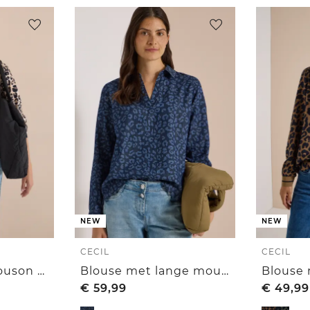
NEW
NEW
CECIL
CECIL
Lichtgewicht blouson met rits en leoprint
Blouse met lange mouwen en laserprint
€
59,99
€
49,99