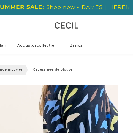
SUMMER SALE
: Shop now -
DAMES
|
HEREN
air
Augustuscollectie
Basics
lange mouwen
Gedessineerde blouse