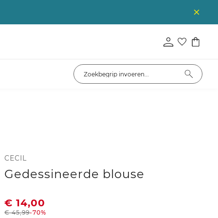
CECIL
Gedessineerde blouse
€
14,00
€
45,99
-70%