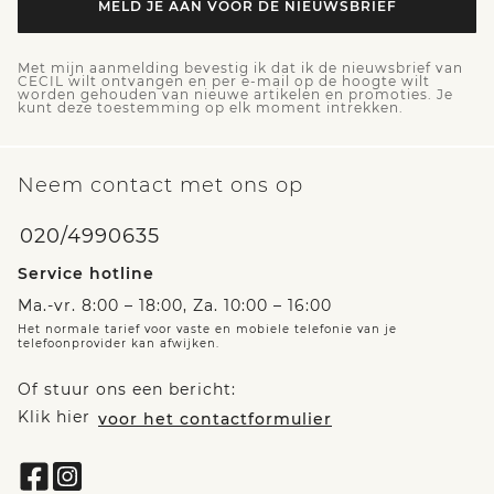
MELD JE AAN VOOR DE NIEUWSBRIEF
Met mijn aanmelding bevestig ik dat ik de nieuwsbrief van
CECIL wilt ontvangen en per e-mail op de hoogte wilt
worden gehouden van nieuwe artikelen en promoties. Je
kunt deze toestemming op elk moment intrekken.
Neem contact met ons op
020/4990635
Service hotline
Ma.-vr. 8:00 – 18:00, Za. 10:00 – 16:00
Het normale tarief voor vaste en mobiele telefonie van je
telefoonprovider kan afwijken.
Of stuur ons een bericht:
Klik hier
voor het contactformulier