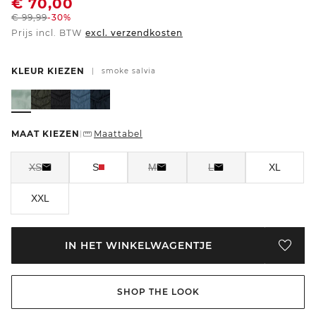
€
70,00
€
99,99
-30%
Prijs incl. BTW
excl. verzendkosten
KLEUR KIEZEN
|
smoke salvia
MAAT KIEZEN
Maattabel
|
XS
S
M
L
XL
XXL
IN HET WINKELWAGENTJE
SHOP THE LOOK