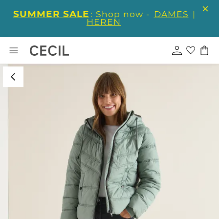
SUMMER SALE
: Shop now -
DAMES
|
HEREN