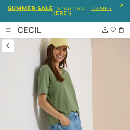
SUMMER SALE
: Shop now -
DAMES
|
HEREN