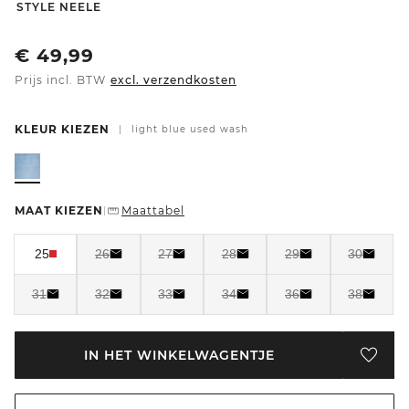
-
STYLE NEELE
€
49,99
Prijs incl. BTW
excl. verzendkosten
KLEUR KIEZEN
|
light blue used wash
MAAT KIEZEN
Maattabel
|
25
26
27
28
29
30
31
32
33
34
36
38
IN HET WINKELWAGENTJE