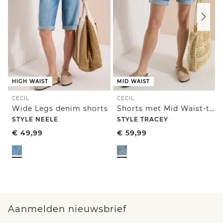
HIGH WAIST
MID WAIST
CECIL
CECIL
Wide Legs denim shorts
Shorts met Mid Waist-taille en Slim Leg-pijpen in casual pasvorm
STYLE NEELE
STYLE TRACEY
€
49,99
€
59,99
Aanmelden nieuwsbrief