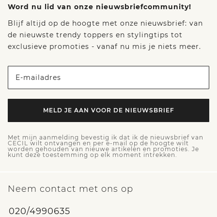
Word nu lid van onze nieuwsbriefcommunity!
Blijf altijd op de hoogte met onze nieuwsbrief: van
de nieuwste trendy toppers en stylingtips tot
exclusieve promoties - vanaf nu mis je niets meer.
E-mailadres
MELD JE AAN VOOR DE NIEUWSBRIEF
Met mijn aanmelding bevestig ik dat ik de nieuwsbrief van
CECIL wilt ontvangen en per e-mail op de hoogte wilt
worden gehouden van nieuwe artikelen en promoties. Je
kunt deze toestemming op elk moment intrekken.
Neem contact met ons op
020/4990635