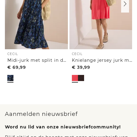
CECIL
CECIL
Midi-jurk met split in de hals en print
Knielange jersey jurk met V-hals
€
69,99
€
39,99
Aanmelden nieuwsbrief
Word nu lid van onze nieuwsbriefcommunity!