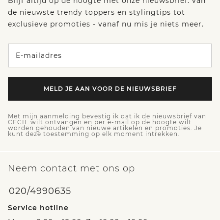
Blijf altijd op de hoogte met onze nieuwsbrief: van
de nieuwste trendy toppers en stylingtips tot
exclusieve promoties - vanaf nu mis je niets meer.
E-mailadres
MELD JE AAN VOOR DE NIEUWSBRIEF
Met mijn aanmelding bevestig ik dat ik de nieuwsbrief van
CECIL wilt ontvangen en per e-mail op de hoogte wilt
worden gehouden van nieuwe artikelen en promoties. Je
kunt deze toestemming op elk moment intrekken.
Neem contact met ons op
020/4990635
Service hotline