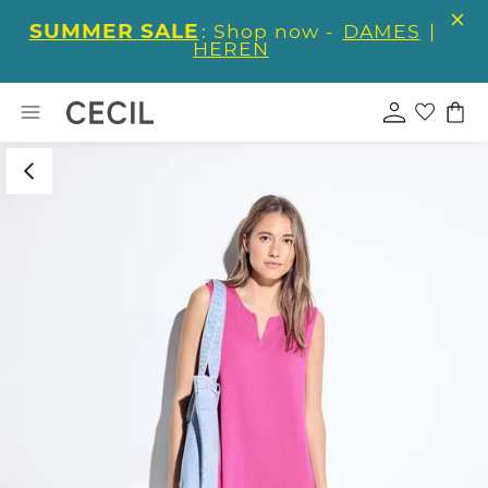
SUMMER SALE
: Shop now -
DAMES
|
HEREN