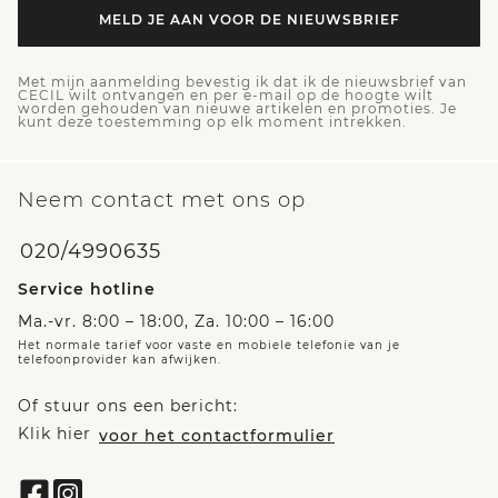
MELD JE AAN VOOR DE NIEUWSBRIEF
Met mijn aanmelding bevestig ik dat ik de nieuwsbrief van
CECIL wilt ontvangen en per e-mail op de hoogte wilt
worden gehouden van nieuwe artikelen en promoties. Je
kunt deze toestemming op elk moment intrekken.
Neem contact met ons op
020/4990635
Service hotline
Ma.-vr. 8:00 – 18:00, Za. 10:00 – 16:00
Het normale tarief voor vaste en mobiele telefonie van je
telefoonprovider kan afwijken.
Of stuur ons een bericht:
Klik hier
voor het contactformulier