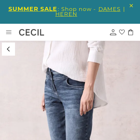
SUMMER SALE
: Shop now -
DAMES
|
HEREN