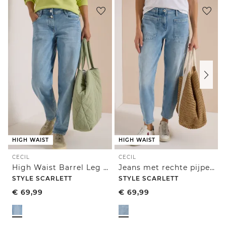
HIGH WAIST
HIGH WAIST
CECIL
CECIL
High Waist Barrel Leg Jeans in Loose Fit
Jeans met rechte pijpen en opgezette zakken
STYLE SCARLETT
STYLE SCARLETT
€
69,99
€
69,99