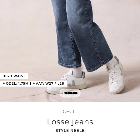
HIGH WAIST
MODEL: 1,75M | MAAT: W27 / L28
CECIL
Losse jeans
-
STYLE NEELE