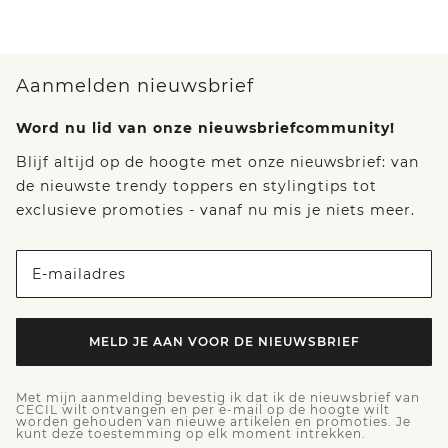
Aanmelden nieuwsbrief
Word nu lid van onze nieuwsbriefcommunity!
Blijf altijd op de hoogte met onze nieuwsbrief: van
de nieuwste trendy toppers en stylingtips tot
exclusieve promoties - vanaf nu mis je niets meer.
E-mailadres
MELD JE AAN VOOR DE NIEUWSBRIEF
Met mijn aanmelding bevestig ik dat ik de nieuwsbrief van
CECIL wilt ontvangen en per e-mail op de hoogte wilt
worden gehouden van nieuwe artikelen en promoties. Je
kunt deze toestemming op elk moment intrekken.