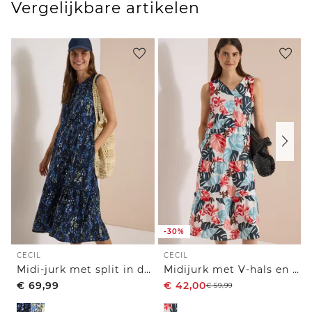
Vergelijkbare artikelen
-30%
CECIL
CECIL
Midi-jurk met split in de hals en print
Midijurk met V-hals en print
€
69,99
€
42,00
€
59,99