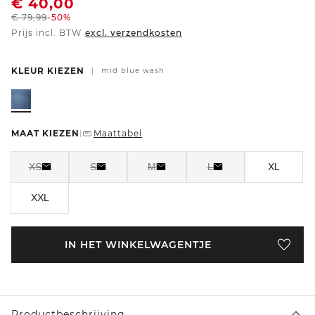
€
40,00
€
79,99
-50%
Prijs incl. BTW
excl. verzendkosten
KLEUR KIEZEN
|
mid blue wash
MAAT KIEZEN
Maattabel
|
XS
S
M
L
XL
XXL
IN HET WINKELWAGENTJE
Productbeschrijving