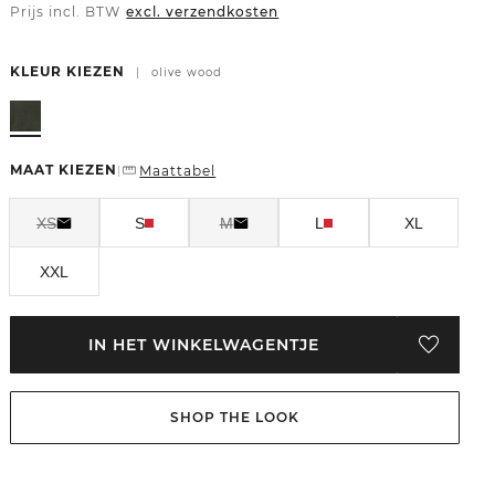
Prijs incl. BTW
excl. verzendkosten
KLEUR KIEZEN
|
olive wood
MAAT KIEZEN
Maattabel
|
XS
S
M
L
XL
XXL
IN HET WINKELWAGENTJE
SHOP THE LOOK