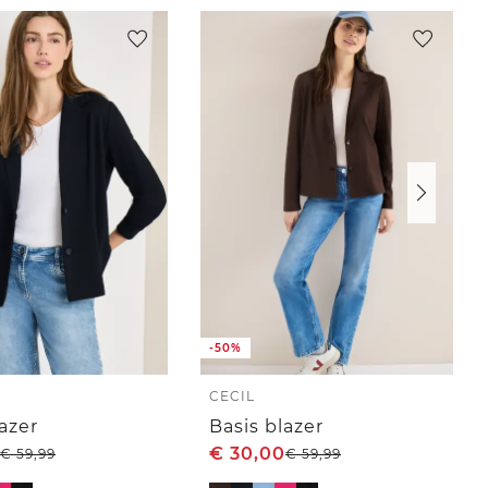
-50%
CECIL
azer
Basis blazer
€
30,00
€
59,99
€
59,99