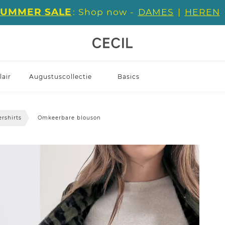
SUMMER SALE
: Shop now -
DAMES
|
HEREN
air
Augustuscollectie
Basics
ershirts
Omkeerbare blouson