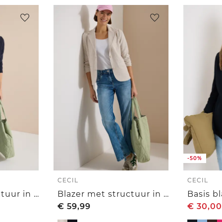
-50%
CECIL
CECIL
Blazer met structuur in effen kleur
Blazer met structuur in effen kleur
Basis bl
€
59,99
€
30,00