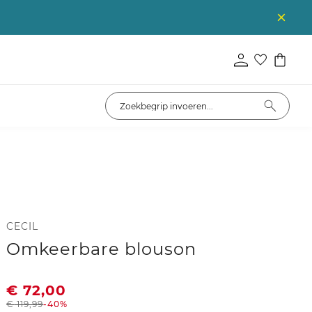
CECIL
Omkeerbare blouson
€
72,00
€
119,99
-40%