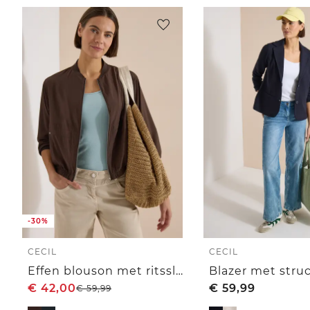
-30%
CECIL
CECIL
Effen blouson met ritssluiting
€
42,00
€
59,99
€
59,99