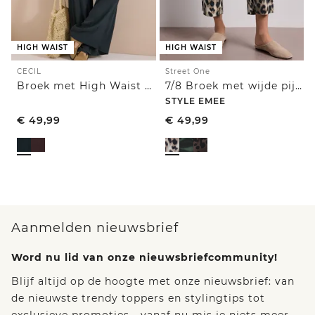
HIGH WAIST
HIGH WAIST
CECIL
Street One
Broek met High Waist en Wide Leg pijpen in een Loose Fit pasvorm
7/8 Broek met wijde pijpen in Loose Fit met print
STYLE EMEE
€
49,99
€
49,99
Aanmelden nieuwsbrief
Word nu lid van onze nieuwsbriefcommunity!
Blijf altijd op de hoogte met onze nieuwsbrief: van
de nieuwste trendy toppers en stylingtips tot
exclusieve promoties - vanaf nu mis je niets meer.