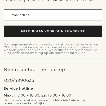
E-mailadres
MELD JE AAN VOOR DE NIEUWSBRIEF
Met mijn aanmelding bevestig ik dat ik de nieuwsbrief van
CECIL wilt ontvangen en per e-mail op de hoogte wilt
worden gehouden van nieuwe artikelen en promoties. Je
kunt deze toestemming op elk moment intrekken.
Neem contact met ons op
020/4990635
Service hotline
Ma.-vr. 8:00 – 18:00, Za. 10:00 – 16:00
Het normale tarief voor vaste en mobiele telefonie van je
telefoonprovider kan afwijken.