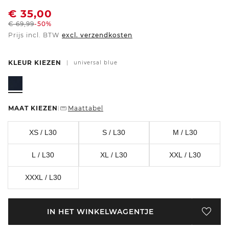
€
35,00
€
69,99
-50%
Prijs incl. BTW
excl. verzendkosten
KLEUR KIEZEN
|
universal blue
MAAT KIEZEN
Maattabel
|
XS / L30
S / L30
M / L30
L / L30
XL / L30
XXL / L30
XXXL / L30
IN HET WINKELWAGENTJE