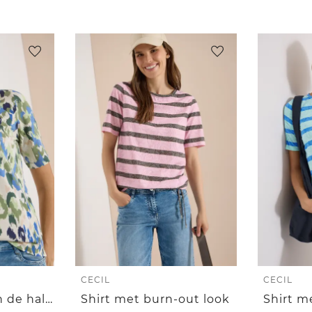
CECIL
CECIL
Shirt met split in de hals en print
Shirt met burn-out look
Shirt m