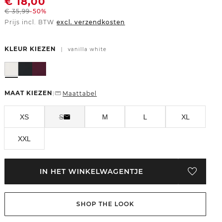
€
18,00
€
35,99
-50%
Prijs incl. BTW
excl. verzendkosten
KLEUR KIEZEN
|
vanilla white
MAAT KIEZEN
Maattabel
|
XS
S
M
L
XL
XXL
IN HET WINKELWAGENTJE
SHOP THE LOOK