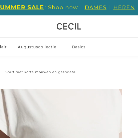
SUMMER SALE
: Shop now -
DAMES
|
HEREN
air
Augustuscollectie
Basics
Shirt met korte mouwen en gespdetail