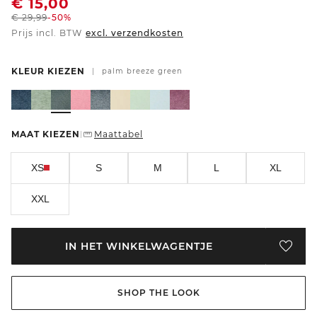
€
15,00
€
29,99
-50%
Prijs incl. BTW
excl. verzendkosten
KLEUR KIEZEN
|
palm breeze green
MAAT KIEZEN
Maattabel
|
XS
S
M
L
XL
XXL
IN HET WINKELWAGENTJE
SHOP THE LOOK