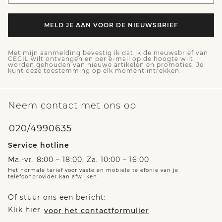
MELD JE AAN VOOR DE NIEUWSBRIEF
Met mijn aanmelding bevestig ik dat ik de nieuwsbrief van
CECIL wilt ontvangen en per e-mail op de hoogte wilt
worden gehouden van nieuwe artikelen en promoties. Je
kunt deze toestemming op elk moment intrekken.
Neem contact met ons op
020/4990635
Service hotline
Ma.-vr. 8:00 – 18:00, Za. 10:00 – 16:00
Het normale tarief voor vaste en mobiele telefonie van je
telefoonprovider kan afwijken.
Of stuur ons een bericht:
Klik hier
voor het contactformulier