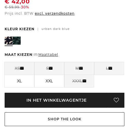
€
42,00
€
59,99
-30%
Prijs incl. BTW
excl. verzendkosten
KLEUR KIEZEN
|
urban dark blue
MAAT KIEZEN
Maattabel
|
XS
S
M
L
XL
XXL
XXXL
IN HET WINKELWAGENTJE
SHOP THE LOOK