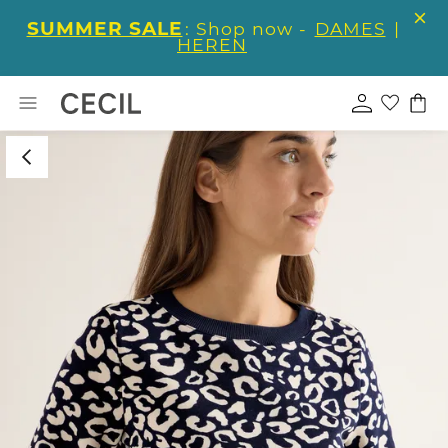
SUMMER SALE
: Shop now -
DAMES
|
HEREN