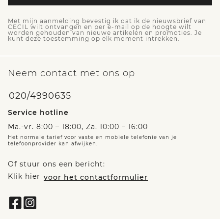
Met mijn aanmelding bevestig ik dat ik de nieuwsbrief van
CECIL wilt ontvangen en per e-mail op de hoogte wilt
worden gehouden van nieuwe artikelen en promoties. Je
kunt deze toestemming op elk moment intrekken.
Neem contact met ons op
020/4990635
Service hotline
Ma.-vr. 8:00 – 18:00, Za. 10:00 – 16:00
Het normale tarief voor vaste en mobiele telefonie van je
telefoonprovider kan afwijken.
Of stuur ons een bericht:
Klik hier
voor het contactformulier