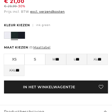
€
21,00
€
29,99
-30%
Prijs incl. BTW
excl. verzendkosten
KLEUR KIEZEN
|
ink green
MAAT KIEZEN
Maattabel
|
XS
S
M
L
XL
XXL
IN HET WINKELWAGENTJE
Productbeschrijving