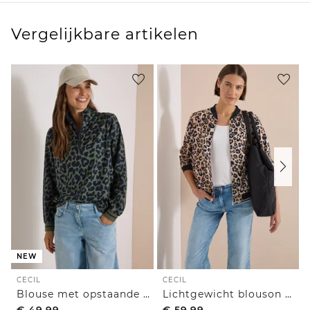
Vergelijkbare artikelen
NEW
CECIL
CECIL
Blouse met opstaande kraag en ritssluiting
Lichtgewicht blouson met rits en leoprint
€
49,99
€
59,99