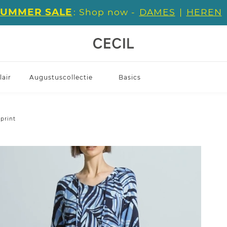
SUMMER SALE
: Shop now -
DAMES
|
HEREN
air
Augustuscollectie
Basics
print