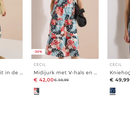
-30%
CECIL
CECIL
Midijurk met split in de hals en print
Midijurk met V-hals en print
€
42,00
€
49,99
€
59,99