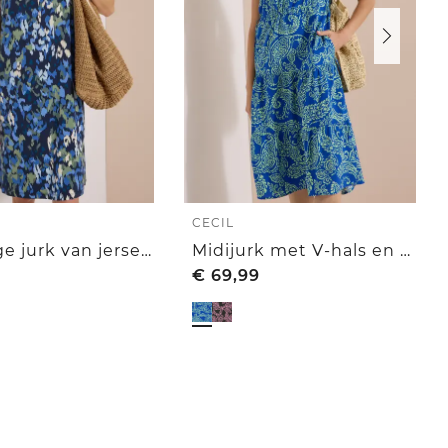
CECIL
Kniehoge jurk van jersey met print
Midijurk met V-hals en print
€
69,99