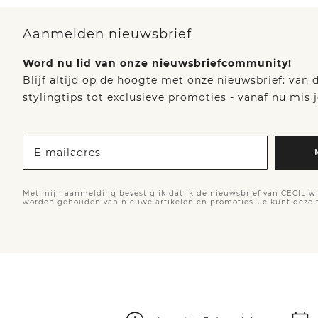
Aanmelden nieuwsbrief
Word nu lid van onze nieuwsbriefcommunity!
Blijf altijd op de hoogte met onze nieuwsbrief: van
stylingtips tot exclusieve promoties - vanaf nu mis j
E-mailadres
Met mijn aanmelding bevestig ik dat ik de nieuwsbrief van CECIL wi
worden gehouden van nieuwe artikelen en promoties. Je kunt deze