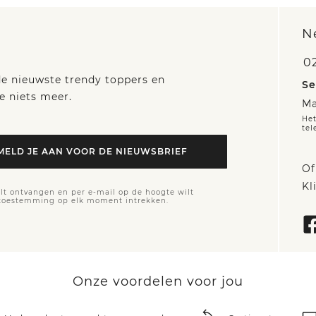
N
0
 de nieuwste trendy toppers en
Se
e niets meer.
Ma
Het
tel
MELD JE AAN VOOR DE NIEUWSBRIEF
Of
Kl
lt ontvangen en per e-mail op de hoogte wilt
 toestemming op elk moment intrekken.
Onze voordelen voor jou