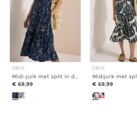
CECIL
CECIL
Midi-jurk met split in de hals en print
€
69,99
€
69,99