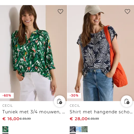
-60%
-30%
CECIL
CECIL
Tuniek met 3/4 mouwen, gespleten hals en print
Shirt met hangende schouder en print
€
16,00
€
28,00
€
39,99
€
39,99