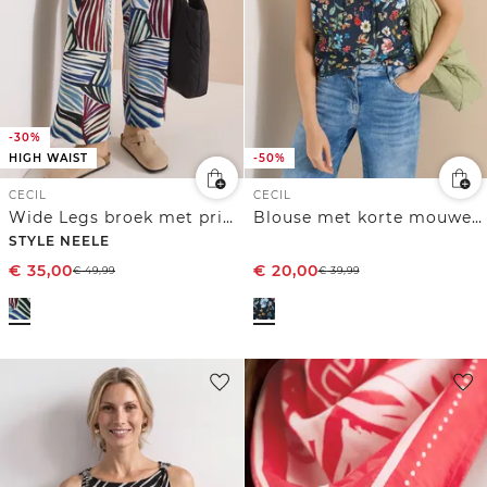
-30%
HIGH WAIST
-50%
CECIL
CECIL
Wide Legs broek met print en riemdetail
Blouse met korte mouwen, structuurmix en print
STYLE NEELE
€
35,00
€
20,00
€
49,99
€
39,99