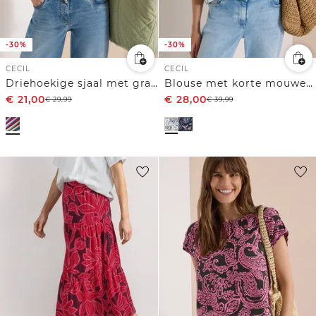
-30%
-30%
CECIL
CECIL
Driehoekige sjaal met grafisch patroon
Blouse met korte mouwen, ronde hals en print
€
21,00
€
28,00
€
29,99
€
39,99