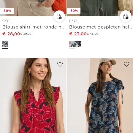
-30%
-50%
CECIL
CECIL
Blouse shirt met ronde hals en print
Blouse met gespleten hals en printmix
€
28,00
€
23,00
€
39,99
€
45,99