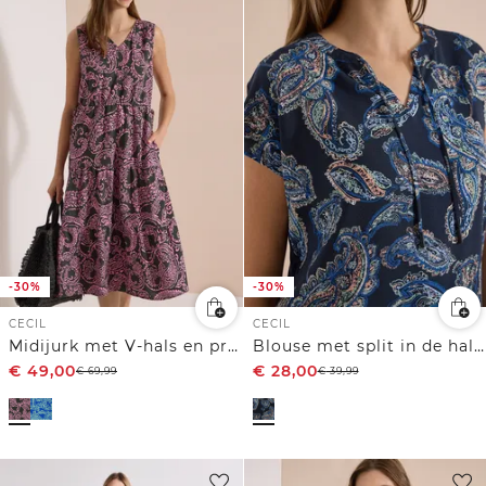
-30%
-30%
CECIL
CECIL
Midijurk met V-hals en print
Blouse met split in de hals en een mix van texturen
€
49,00
€
28,00
€
69,99
€
39,99