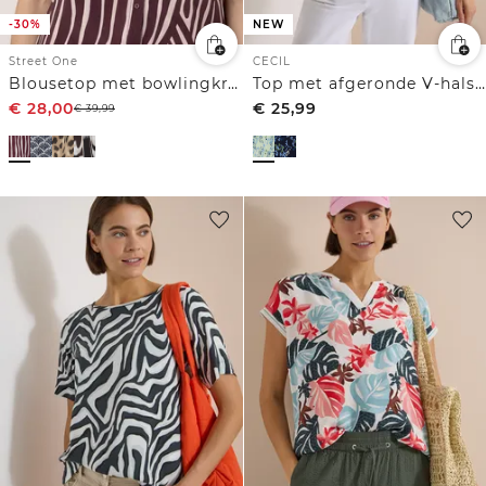
-30%
NEW
Street One
CECIL
Blousetop met bowlingkraag en knoop
Top met afgeronde V-hals en print
€
28,00
€
25,99
€
39,99