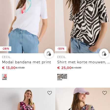
-28%
-50%
CECIL
CECIL
Modal bandana met print
Shirt met korte mouwen, capuchon en structuur
€
13,00
€
25,00
€
17,99
€
49,99