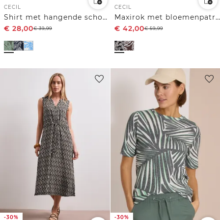
CECIL
CECIL
Shirt met hangende schouder en print
Maxirok met bloemenpatroon
€
28,00
€
42,00
€
39,99
€
59,99
-30%
-30%