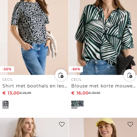
-50%
-60%
CECIL
CECIL
Shirt met boothals en leoprint
Blouse met korte mouwen, gespleten hals en print
€
13,00
€
16,00
€
25,99
€
39,99