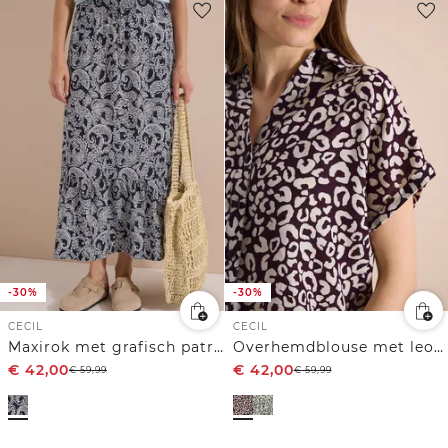
-30%
-30%
CECIL
CECIL
Maxirok met grafisch patroon
Overhemdblouse met leoprint in linnenmix
€
42,00
€
42,00
€
59,99
€
59,99