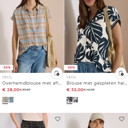
-30%
-30%
CECIL
CECIL
Overhemdblouse met aflopende schouders en print
Blouse met gespleten hals en printmix
€
28,00
€
32,00
€
39,99
€
45,99