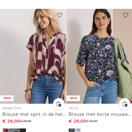
-30%
-30%
Street One
CECIL
Blouse met split in de hals en luipaardprint
Blouse met korte mouwen, ronde hals en print
€
28,00
€
28,00
€
39,99
€
39,99