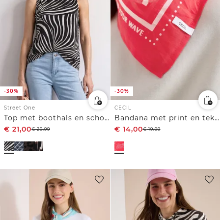
-30%
-30%
Street One
CECIL
Top met boothals en schouderdetail
Bandana met print en tekst
€
21,00
€
14,00
€
29,99
€
19,99