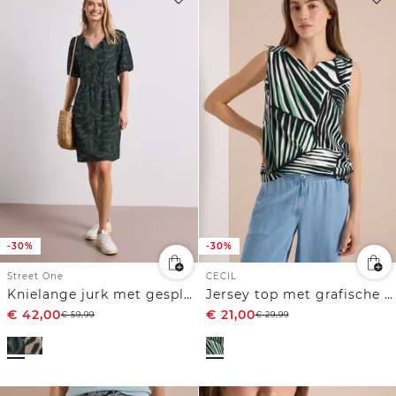
-30%
-30%
Street One
CECIL
Knielange jurk met gespleten hals en print
Jersey top met grafische print
€
42,00
€
21,00
€
59,99
€
29,99