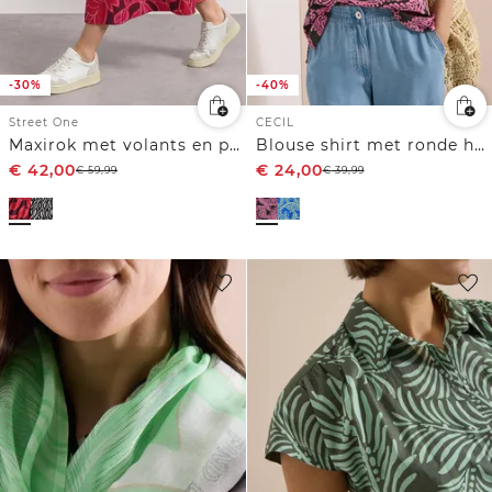
-30%
-40%
Street One
CECIL
Maxirok met volants en print
Blouse shirt met ronde hals en print
€
42,00
€
24,00
€
59,99
€
39,99