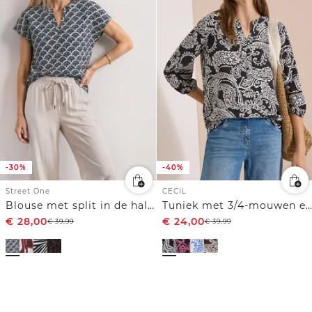
-30%
-40%
Street One
CECIL
Blouse met split in de hals en luipaardprint
Tuniek met 3/4-mouwen en print
€
28,00
€
24,00
€
39,99
€
39,99