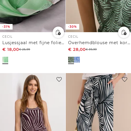
-31%
-30%
CECIL
CECIL
Lusjessjaal met fijne foliedetails
Overhemdblouse met korte mouwen en print
€
18,00
€
28,00
€
25,99
€
39,99