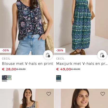
-30%
-30%
CECIL
CECIL
Blouse met V-hals en print
Maxijurk met V-hals en print
€
28,00
€
49,00
€
39,99
€
69,99