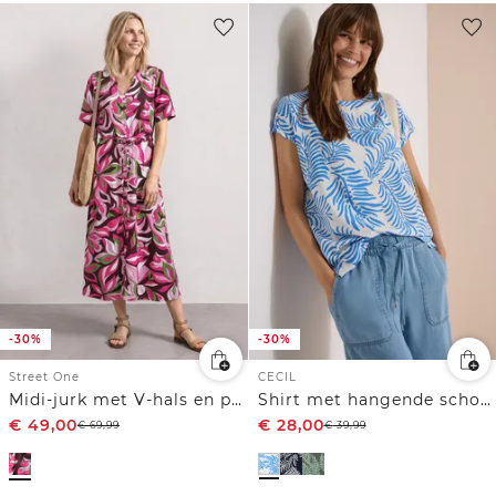
-30%
-30%
Street One
CECIL
Midi-jurk met V-hals en print
Shirt met hangende schouder en print
€
49,00
€
28,00
€
69,99
€
39,99