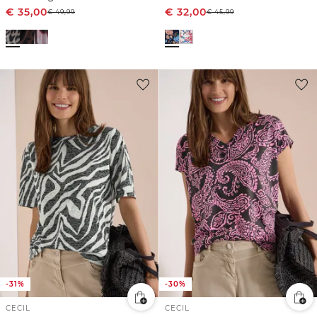
€
35,00
€
32,00
€
49,99
€
45,99
-31%
-30%
CECIL
CECIL