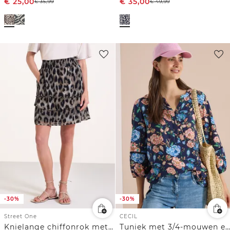
€
25,00
€
35,00
€
35,99
€
49,99
-30%
-30%
Street One
CECIL
Knielange chiffonrok met print
Tuniek met 3/4-mouwen en bloemenpatroon