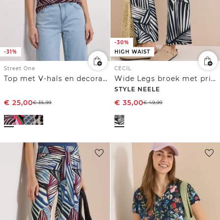
-30%
-31%
HIGH WAIST
Street One
CECIL
Top met V-hals en decoratief detail
Wide Legs broek met print en riemdetail
STYLE NEELE
€
25,00
€
35,00
€
35,99
€
49,99