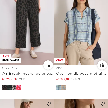
-50%
HIGH WAIST
-30%
Street One
CECIL
7/8 Broek met wijde pijpen in Loose Fit met print
Overhemdblouse met aflopende schouders en print
€
25,00
€
28,00
€
49,99
€
39,99