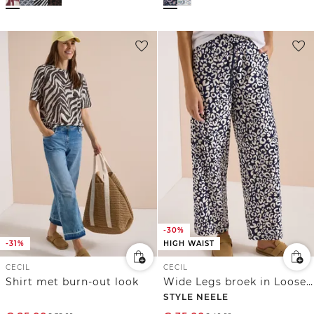
-30%
-31%
HIGH WAIST
CECIL
CECIL
Shirt met burn-out look
Wide Legs broek in Loose Fit met leoprint
STYLE NEELE