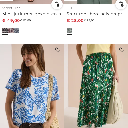
Street One
CECIL
Midi-jurk met gespleten hals en ritssluiting
Shirt met boothals en print
€
49,00
€
28,00
€
69,99
€
39,99