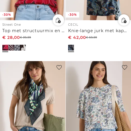
-30%
-30%
Street One
CECIL
Top met structuurmix en gehaakte details
Knie-lange jurk met kapmouwtjes
€
28,00
€
42,00
€
39,99
€
59,99