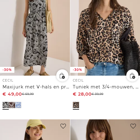
-30%
-30%
CECIL
CECIL
Maxijurk met V-hals en print
Tuniek met 3/4-mouwen, split in de hals en print
€
49,00
€
28,00
€
69,99
€
39,99