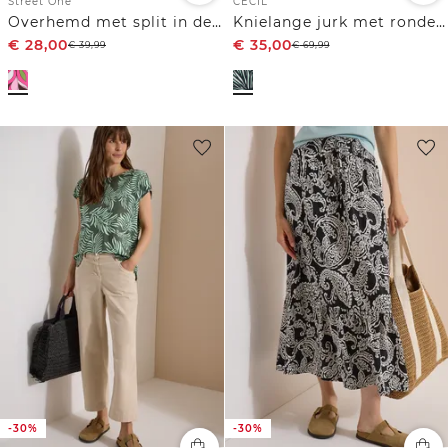
Street One
CECIL
Overhemd met split in de hals en print
Knielange jurk met ronde V-hals
€
28,00
€
35,00
€
39,99
€
69,99
-30%
-30%