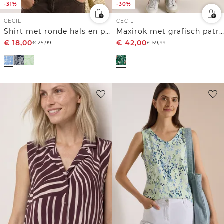
-31%
-30%
CECIL
CECIL
Shirt met ronde hals en print
Maxirok met grafisch patroon
€
18,00
€
42,00
€
25,99
€
59,99