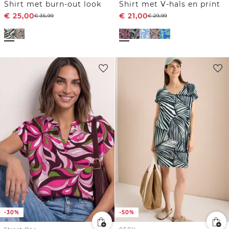
Shirt met burn-out look
Shirt met V-hals en print
€
25,00
€
21,00
€
35,99
€
29,99
-30%
-50%