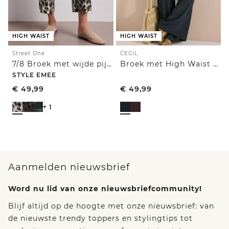
HIGH WAIST
HIGH WAIST
Street One
CECIL
7/8 Broek met wijde pijpen in Loose Fit met print
Broek met High Waist en Wide Leg pijpen in een Loose Fit pasvorm
STYLE EMEE
€
49,99
€
49,99
+ 1
Aanmelden nieuwsbrief
Word nu lid van onze nieuwsbriefcommunity!
Blijf altijd op de hoogte met onze nieuwsbrief: van
de nieuwste trendy toppers en stylingtips tot