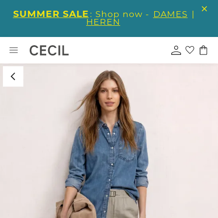
SUMMER SALE
: Shop now -
DAMES
|
HEREN