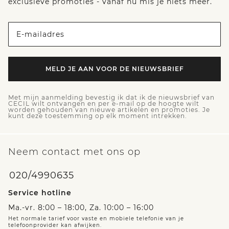
exclusieve promoties - vanaf nu mis je niets meer.
E-mailadres
MELD JE AAN VOOR DE NIEUWSBRIEF
Met mijn aanmelding bevestig ik dat ik de nieuwsbrief van
CECIL wilt ontvangen en per e-mail op de hoogte wilt
worden gehouden van nieuwe artikelen en promoties. Je
kunt deze toestemming op elk moment intrekken.
Neem contact met ons op
020/4990635
Service hotline
Ma.-vr. 8:00 – 18:00, Za. 10:00 – 16:00
Het normale tarief voor vaste en mobiele telefonie van je
telefoonprovider kan afwijken.