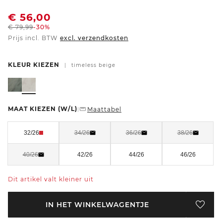
€
56,00
€
79,99
-30%
Prijs incl. BTW
excl. verzendkosten
KLEUR KIEZEN
|
timeless beige
MAAT KIEZEN
(W/L)
Maattabel
|
32/26
34/26
36/26
38/26
40/26
42/26
44/26
46/26
Dit artikel valt kleiner uit
IN HET WINKELWAGENTJE