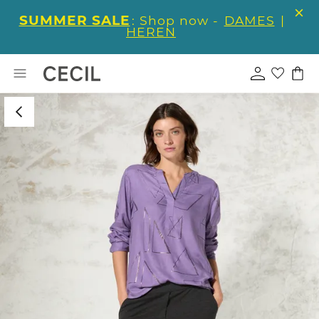
SUMMER SALE
: Shop now -
DAMES
|
HEREN