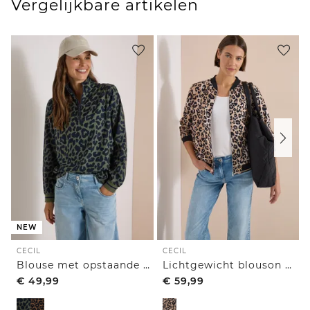
Vergelijkbare artikelen
NEW
CECIL
CECIL
Blouse met opstaande kraag en ritssluiting
Lichtgewicht blouson met rits en leoprint
€
49,99
€
59,99