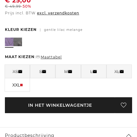
€
25,00
€
49,99
-50%
Prijs incl. BTW
excl. verzendkosten
KLEUR KIEZEN
|
gentle lilac melange
MAAT KIEZEN
Maattabel
|
XS
S
M
L
XL
XXL
IN HET WINKELWAGENTJE
Productbeschrijving