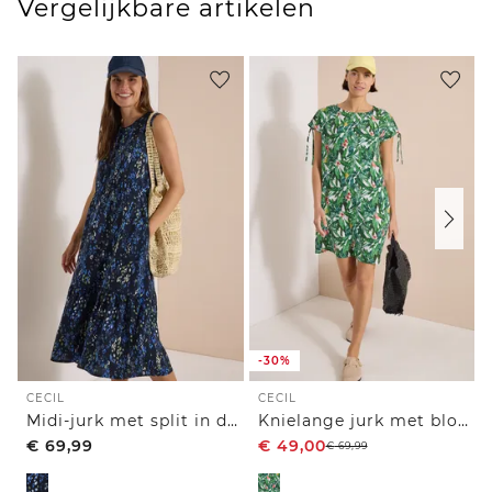
Vergelijkbare artikelen
-30%
CECIL
CECIL
Midi-jurk met split in de hals en print
Knielange jurk met bloemenpatroon
€
69,99
€
49,00
€
69,99