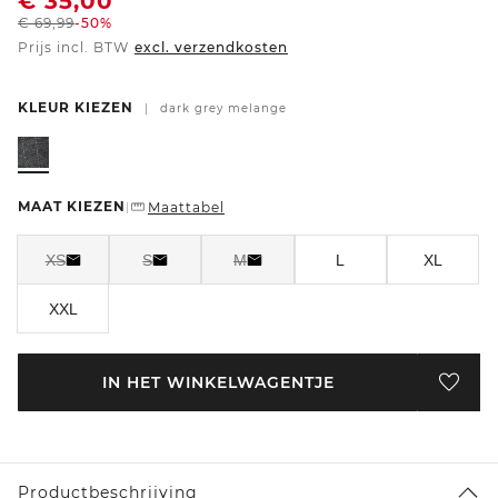
€
35,00
€
69,99
-50%
Prijs incl. BTW
excl. verzendkosten
KLEUR KIEZEN
|
dark grey melange
MAAT KIEZEN
Maattabel
|
XS
S
M
L
XL
XXL
IN HET WINKELWAGENTJE
Productbeschrijving