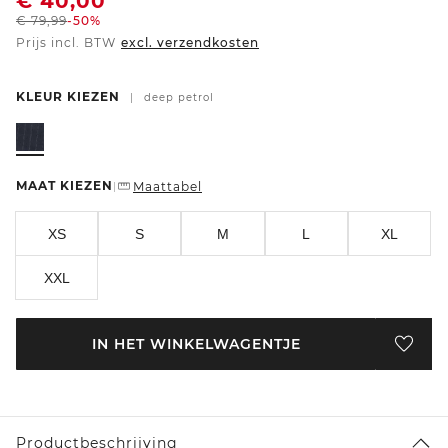
€
40,00
€
79,99
-50%
Prijs incl. BTW
excl. verzendkosten
KLEUR KIEZEN
|
deep petrol
MAAT KIEZEN
Maattabel
|
XS
S
M
L
XL
XXL
IN HET WINKELWAGENTJE
Productbeschrijving