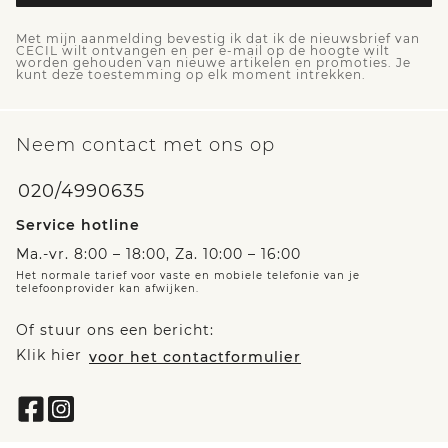
Met mijn aanmelding bevestig ik dat ik de nieuwsbrief van
CECIL wilt ontvangen en per e-mail op de hoogte wilt
worden gehouden van nieuwe artikelen en promoties. Je
kunt deze toestemming op elk moment intrekken.
Neem contact met ons op
020/4990635
Service hotline
Ma.-vr. 8:00 – 18:00, Za. 10:00 – 16:00
Het normale tarief voor vaste en mobiele telefonie van je
telefoonprovider kan afwijken.
Of stuur ons een bericht:
Klik hier
voor het contactformulier