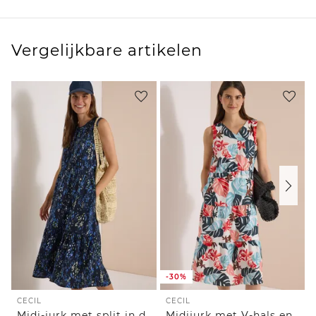
Vergelijkbare artikelen
-30%
CECIL
CECIL
Midi-jurk met split in de hals en print
Midijurk met V-hals en print